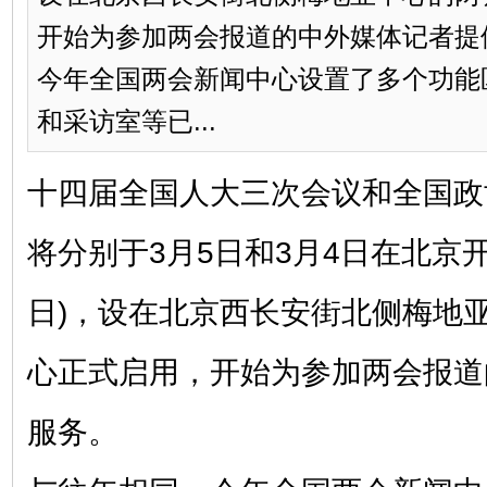
开始为参加两会报道的中外媒体记者提
今年全国两会新闻中心设置了多个功能
和采访室等已...
十四届全国人大三次会议和全国政
将分别于3月5日和3月4日在北京开
日)，设在北京西长安街北侧梅地
心正式启用，开始为参加两会报道
服务。