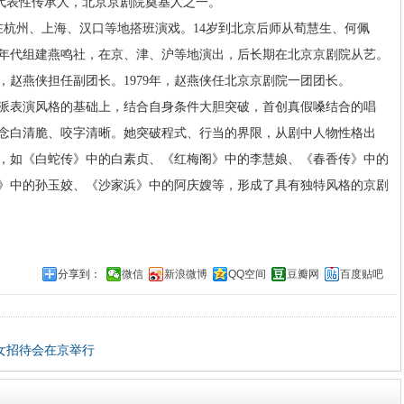
)代表性传承人，北京京剧院奠基人之一。
在杭州、上海、汉口等地搭班演戏。14岁到北京后师从荀慧生、何佩
40年代组建燕鸣社，在京、津、沪等地演出，后长期在北京京剧院从艺。
团，赵燕侠担任副团长。1979年，赵燕侠任北京京剧院一团团长。
派表演风格的基础上，结合自身条件大胆突破，首创真假嗓结合的唱
念白清脆、咬字清晰。她突破程式、行当的界限，从剧中人物性格出
，如《白蛇传》中的白素贞、《红梅阁》中的李慧娘、《春香传》中的
》中的孙玉姣、《沙家浜》中的阿庆嫂等，形成了具有独特风格的京剧
分享到：
微信
新浪微博
QQ空间
豆瓣网
百度贴吧
女招待会在京举行