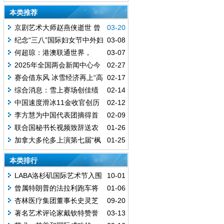
华正茂”春晚
本类推荐
京剧艺术大师赵燕侠逝世 曾
03-20
饰演阿庆嫂
纪念“三八”国际妇女节中外妇
03-08
女招待会在京举行
何超琼：港澳联通世界，
03-07
要“双向奔赴”
2025年全国两会新闻中心今
02-27
天启用
赛会借东风 冰雪经济再上“高
02-17
级道”
综合消息：雪上赛场创佳绩
02-14
中国队32金平单届金牌纪录
中国速度滑冰11金收官创历
02-12
史最佳 盼米兰攀高峰
李方慧为中国代表团摘得首
02-09
金
联合国秘书长视频致辞送农
01-26
历蛇年祝福
加拿大多伦多上演第七届“枫
01-25
华正茂”春晚
本类排行
LABA洛杉矶国际艺术节入围
10-01
名单放榜 中国艺术家黄建南高居榜
曾属特朗普的法拉利跑车将
01-06
首
拍卖
杏林医疗集团董事长史灵芝
09-20
再获美国美容界权威认可及美容资
著名艺术评论家戴钦特赞誉
03-13
格证书