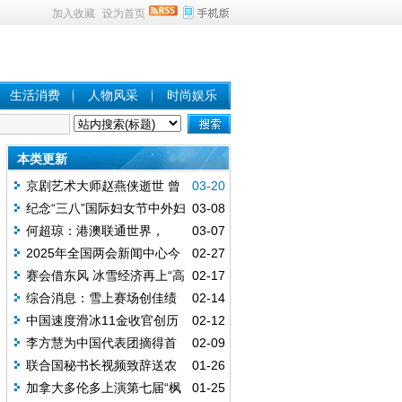
加入收藏
设为首页
生活消费
人物风采
时尚娱乐
本类更新
京剧艺术大师赵燕侠逝世 曾
03-20
饰演阿庆嫂
纪念“三八”国际妇女节中外妇
03-08
女招待会在京举行
何超琼：港澳联通世界，
03-07
要“双向奔赴”
2025年全国两会新闻中心今
02-27
天启用
赛会借东风 冰雪经济再上“高
02-17
级道”
综合消息：雪上赛场创佳绩
02-14
中国队32金平单届金牌纪录
中国速度滑冰11金收官创历
02-12
史最佳 盼米兰攀高峰
李方慧为中国代表团摘得首
02-09
金
联合国秘书长视频致辞送农
01-26
历蛇年祝福
加拿大多伦多上演第七届“枫
01-25