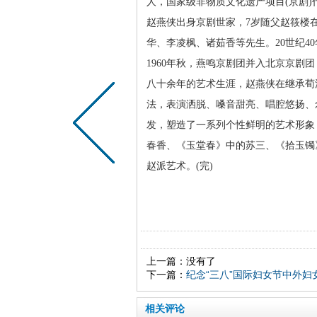
人，国家级非物质文化遗产项目(京剧
赵燕侠出身京剧世家，7岁随父赵筱楼
华、李凌枫、诸茹香等先生。20世纪
1960年秋，燕鸣京剧团并入北京京剧
八十余年的艺术生涯，赵燕侠在继承荀
法，表演洒脱、嗓音甜亮、唱腔悠扬、
发，塑造了一系列个性鲜明的艺术形象
春香、《玉堂春》中的苏三、《拾玉镯
赵派艺术。(完)
上一篇：没有了
下一篇：
纪念“三八”国际妇女节中外妇
相关评论